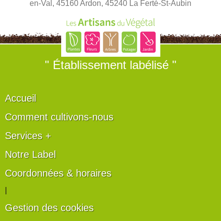
en-Val, 45160 Ardon, 45240 La Ferté-St-Aubin
" Établissement labélisé "
Accueil
Comment cultivons-nous
Services +
Notre Label
Coordonnées & horaires
|
Gestion des cookies