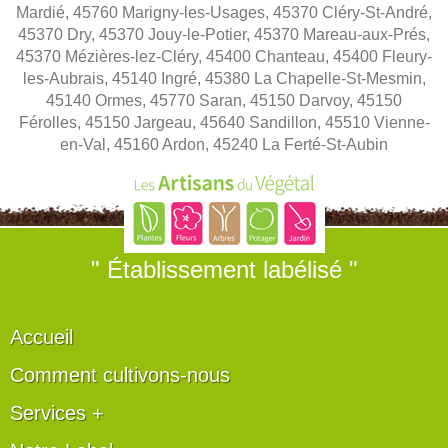
Mardié, 45760 Marigny-les-Usages, 45370 Cléry-St-André,
45370 Dry, 45370 Jouy-le-Potier, 45370 Mareau-aux-Prés,
45370 Mézières-lez-Cléry, 45400 Chanteau, 45400 Fleury-
les-Aubrais, 45140 Ingré, 45380 La Chapelle-St-Mesmin,
45140 Ormes, 45770 Saran, 45150 Darvoy, 45150
Férolles, 45150 Jargeau, 45640 Sandillon, 45510 Vienne-
en-Val, 45160 Ardon, 45240 La Ferté-St-Aubin
" Établissement labélisé "
Accueil
Comment cultivons-nous
Services +