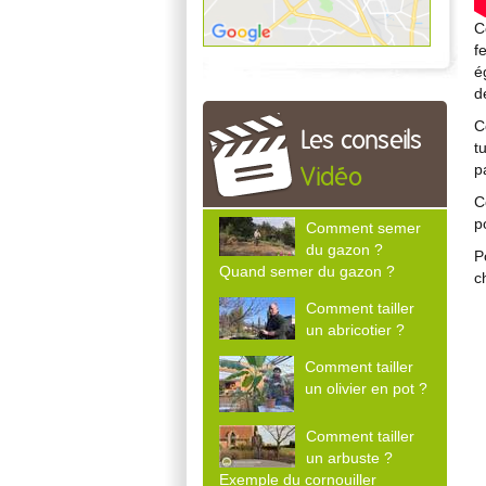
C
f
é
d
C
Les conseils
t
p
Vidéo
C
p
Comment semer
du gazon ?
P
Quand semer du gazon ?
c
Comment tailler
un abricotier ?
Comment tailler
un olivier en pot ?
Comment tailler
un arbuste ?
Exemple du cornouiller