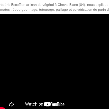
rédéric Escoffier, artisan du végétal à Cheval Blanc (84), nous expliqu
omates : ébourgeonnage, tuteurage, paillage et pulvérisation de purin d'