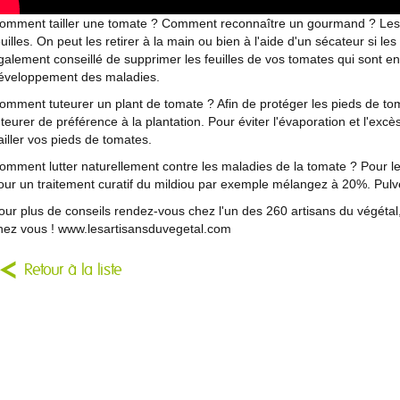
omment tailler une tomate ? Comment reconnaître un gourmand ? Les g
euilles. On peut les retirer à la main ou bien à l'aide d'un sécateur si le
galement conseillé de supprimer les feuilles de vos tomates qui sont en c
éveloppement des maladies.
omment tuteurer un plant de tomate ? Afin de protéger les pieds de toma
uteurer de préférence à la plantation. Pour éviter l'évaporation et l'ex
ailler vos pieds de tomates.
omment lutter naturellement contre les maladies de la tomate ? Pour l
our un traitement curatif du mildiou par exemple mélangez à 20%. Pulvéri
our plus de conseils rendez-vous chez l'un des 260 artisans du végétal,
hez vous ! www.lesartisansduvegetal.com
Retour à la liste