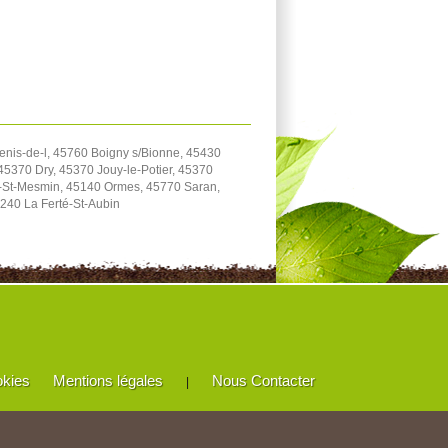
enis-de-l, 45760 Boigny s/Bionne, 45430
5370 Dry, 45370 Jouy-le-Potier, 45370
e-St-Mesmin, 45140 Ormes, 45770 Saran,
240 La Ferté-St-Aubin
okies
Mentions légales
Nous Contacter
|