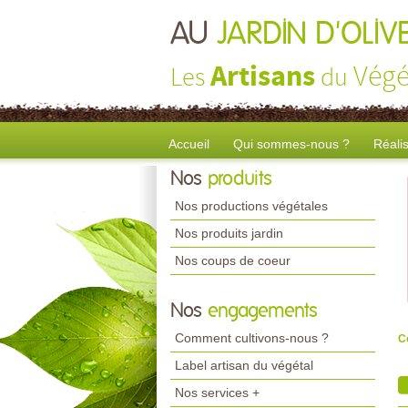
AU
JARDIN D'OLIV
Artisans
Végé
Les
du
Accueil
Qui sommes-nous ?
Réali
Nos
produits
Nos productions végétales
Nos produits jardin
Nos coups de coeur
Nos
engagements
Comment cultivons-nous ?
C
Label artisan du végétal
Nos services +