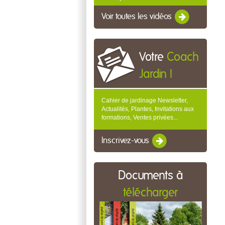
Voir toutes les vidéos
Votre
Coach
Jardin !
Cahier de jardinage Newsletter,
Actualités, Plantes, Invitations aux
formations, Ventes privées...
Inscrivez-vous
Documents à
télécharger