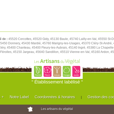
é de :
45520 Cercottes, 45520 Gidy, 45130 Baule, 45740 Lailly-en-Val, 45550 St-D
450 Donnery, 45430 Mardié, 45760 Marigny-les-Usages, 45370 Cléry-St-André, 4
léry, 45400 Chanteau, 45400 Fleury-les-Aubrais, 45140 Ingré, 45380 La Chapell
Férolles, 45150 Jargeau, 45640 Sandillon, 45510 Vienne-en-Val, 45160 Ardon, 45
" Établissement labélisé "
s +
Notre Label
Coordonnées & horaires
Gestion des co
|
Les artisans du végétal