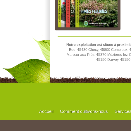
Notre exploitation est située à proximit
Bou, 45430 Chécy, 45800 Combleux, 45
Mareau-aux-Prés, 45370 Mézières-lez-C
45150 Darvoy, 45150 
Accueil
Comment cultivons-nous
Service