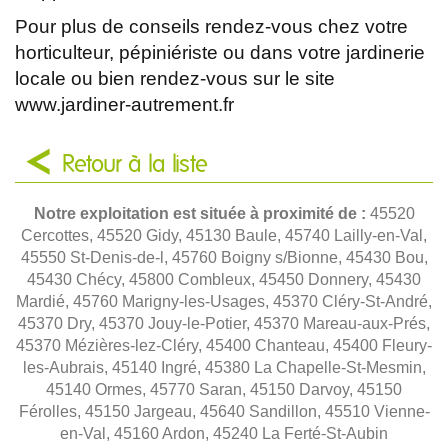
Pour plus de conseils rendez-vous chez votre
horticulteur, pépiniériste ou dans votre jardinerie
locale ou bien rendez-vous sur le site
www.jardiner-autrement.fr
Retour à la liste
Notre exploitation est située à proximité de :
45520
Cercottes, 45520 Gidy, 45130 Baule, 45740 Lailly-en-Val,
45550 St-Denis-de-l, 45760 Boigny s/Bionne, 45430 Bou,
45430 Chécy, 45800 Combleux, 45450 Donnery, 45430
Mardié, 45760 Marigny-les-Usages, 45370 Cléry-St-André,
45370 Dry, 45370 Jouy-le-Potier, 45370 Mareau-aux-Prés,
45370 Mézières-lez-Cléry, 45400 Chanteau, 45400 Fleury-
les-Aubrais, 45140 Ingré, 45380 La Chapelle-St-Mesmin,
45140 Ormes, 45770 Saran, 45150 Darvoy, 45150
Férolles, 45150 Jargeau, 45640 Sandillon, 45510 Vienne-
en-Val, 45160 Ardon, 45240 La Ferté-St-Aubin