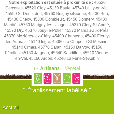
Notre exploitation est située à proximité de :
45520
Cercottes, 45520 Gidy, 45130 Baule, 45740 Lailly-en-Val,
45550 St-Denis-de-l, 45760 Boigny s/Bionne, 45430 Bou,
45430 Chécy, 45800 Combleux, 45450 Donnery, 45430
Mardié, 45760 Marigny-les-Usages, 45370 Cléry-St-André,
45370 Dry, 45370 Jouy-le-Potier, 45370 Mareau-aux-Prés,
45370 Mézières-lez-Cléry, 45400 Chanteau, 45400 Fleury-
les-Aubrais, 45140 Ingré, 45380 La Chapelle-St-Mesmin,
45140 Ormes, 45770 Saran, 45150 Darvoy, 45150
Férolles, 45150 Jargeau, 45640 Sandillon, 45510 Vienne-
en-Val, 45160 Ardon, 45240 La Ferté-St-Aubin
" Établissement labélisé "
Accueil