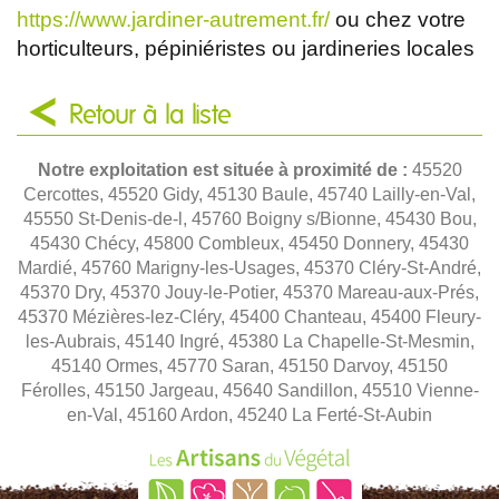
https://www.jardiner-autrement.fr/
ou chez votre
horticulteurs, pépiniéristes ou jardineries locales
Retour à la liste
Notre exploitation est située à proximité de :
45520
Cercottes, 45520 Gidy, 45130 Baule, 45740 Lailly-en-Val,
45550 St-Denis-de-l, 45760 Boigny s/Bionne, 45430 Bou,
45430 Chécy, 45800 Combleux, 45450 Donnery, 45430
Mardié, 45760 Marigny-les-Usages, 45370 Cléry-St-André,
45370 Dry, 45370 Jouy-le-Potier, 45370 Mareau-aux-Prés,
45370 Mézières-lez-Cléry, 45400 Chanteau, 45400 Fleury-
les-Aubrais, 45140 Ingré, 45380 La Chapelle-St-Mesmin,
45140 Ormes, 45770 Saran, 45150 Darvoy, 45150
Férolles, 45150 Jargeau, 45640 Sandillon, 45510 Vienne-
en-Val, 45160 Ardon, 45240 La Ferté-St-Aubin