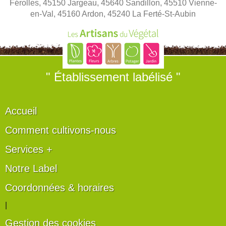
Férolles, 45150 Jargeau, 45640 Sandillon, 45510 Vienne-
en-Val, 45160 Ardon, 45240 La Ferté-St-Aubin
" Établissement labélisé "
Accueil
Comment cultivons-nous
Services +
Notre Label
Coordonnées & horaires
|
Gestion des cookies