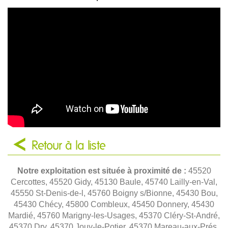
Retour à la liste
Notre exploitation est située à proximité de :
45520
Cercottes, 45520 Gidy, 45130 Baule, 45740 Lailly-en-Val,
45550 St-Denis-de-l, 45760 Boigny s/Bionne, 45430 Bou,
45430 Chécy, 45800 Combleux, 45450 Donnery, 45430
Mardié, 45760 Marigny-les-Usages, 45370 Cléry-St-André,
45370 Dry, 45370 Jouy-le-Potier, 45370 Mareau-aux-Prés,