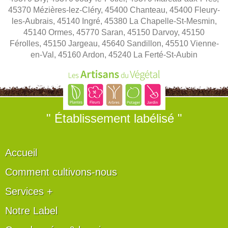
45370 Mézières-lez-Cléry, 45400 Chanteau, 45400 Fleury-
les-Aubrais, 45140 Ingré, 45380 La Chapelle-St-Mesmin,
45140 Ormes, 45770 Saran, 45150 Darvoy, 45150
Férolles, 45150 Jargeau, 45640 Sandillon, 45510 Vienne-
en-Val, 45160 Ardon, 45240 La Ferté-St-Aubin
" Établissement labélisé "
Accueil
Comment cultivons-nous
Services +
Notre Label