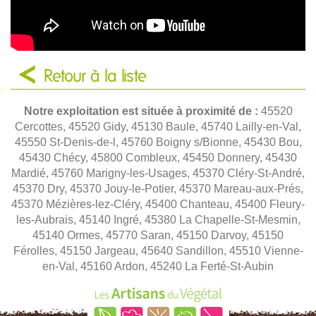
Retour à la liste
Notre exploitation est située à proximité de :
45520
Cercottes, 45520 Gidy, 45130 Baule, 45740 Lailly-en-Val,
45550 St-Denis-de-l, 45760 Boigny s/Bionne, 45430 Bou,
45430 Chécy, 45800 Combleux, 45450 Donnery, 45430
Mardié, 45760 Marigny-les-Usages, 45370 Cléry-St-André,
45370 Dry, 45370 Jouy-le-Potier, 45370 Mareau-aux-Prés,
45370 Mézières-lez-Cléry, 45400 Chanteau, 45400 Fleury-
les-Aubrais, 45140 Ingré, 45380 La Chapelle-St-Mesmin,
45140 Ormes, 45770 Saran, 45150 Darvoy, 45150
Férolles, 45150 Jargeau, 45640 Sandillon, 45510 Vienne-
en-Val, 45160 Ardon, 45240 La Ferté-St-Aubin