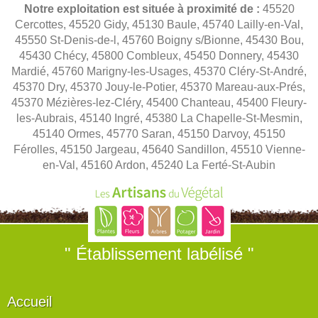
Notre exploitation est située à proximité de :
45520
Cercottes, 45520 Gidy, 45130 Baule, 45740 Lailly-en-Val,
45550 St-Denis-de-l, 45760 Boigny s/Bionne, 45430 Bou,
45430 Chécy, 45800 Combleux, 45450 Donnery, 45430
Mardié, 45760 Marigny-les-Usages, 45370 Cléry-St-André,
45370 Dry, 45370 Jouy-le-Potier, 45370 Mareau-aux-Prés,
45370 Mézières-lez-Cléry, 45400 Chanteau, 45400 Fleury-
les-Aubrais, 45140 Ingré, 45380 La Chapelle-St-Mesmin,
45140 Ormes, 45770 Saran, 45150 Darvoy, 45150
Férolles, 45150 Jargeau, 45640 Sandillon, 45510 Vienne-
en-Val, 45160 Ardon, 45240 La Ferté-St-Aubin
" Établissement labélisé "
Accueil