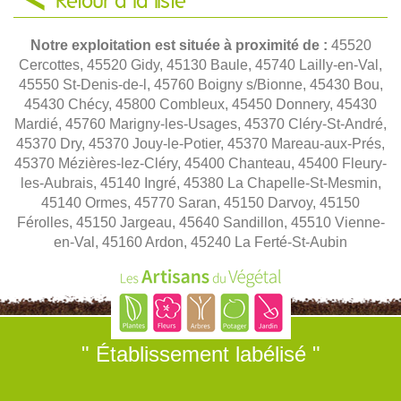
Retour à la liste
Notre exploitation est située à proximité de :
45520
Cercottes, 45520 Gidy, 45130 Baule, 45740 Lailly-en-Val,
45550 St-Denis-de-l, 45760 Boigny s/Bionne, 45430 Bou,
45430 Chécy, 45800 Combleux, 45450 Donnery, 45430
Mardié, 45760 Marigny-les-Usages, 45370 Cléry-St-André,
45370 Dry, 45370 Jouy-le-Potier, 45370 Mareau-aux-Prés,
45370 Mézières-lez-Cléry, 45400 Chanteau, 45400 Fleury-
les-Aubrais, 45140 Ingré, 45380 La Chapelle-St-Mesmin,
45140 Ormes, 45770 Saran, 45150 Darvoy, 45150
Férolles, 45150 Jargeau, 45640 Sandillon, 45510 Vienne-
en-Val, 45160 Ardon, 45240 La Ferté-St-Aubin
" Établissement labélisé "