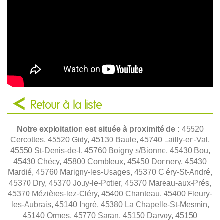
Retour à la liste
Notre exploitation est située à proximité de :
45520
Cercottes, 45520 Gidy, 45130 Baule, 45740 Lailly-en-Val,
45550 St-Denis-de-l, 45760 Boigny s/Bionne, 45430 Bou,
45430 Chécy, 45800 Combleux, 45450 Donnery, 45430
Mardié, 45760 Marigny-les-Usages, 45370 Cléry-St-André,
45370 Dry, 45370 Jouy-le-Potier, 45370 Mareau-aux-Prés,
45370 Mézières-lez-Cléry, 45400 Chanteau, 45400 Fleury-
les-Aubrais, 45140 Ingré, 45380 La Chapelle-St-Mesmin,
45140 Ormes, 45770 Saran, 45150 Darvoy, 45150