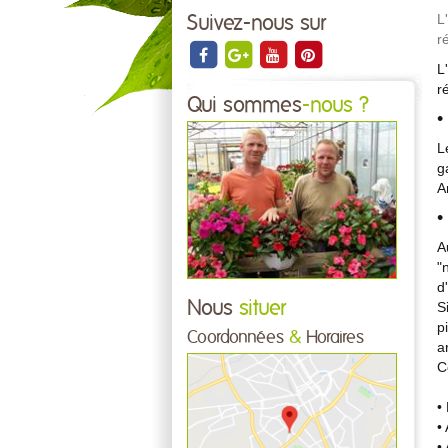
L
Suivez-nous sur
r
L
r
Qui sommes
-nous ?
•
L
g
A
•
A
"
d
Nous
situer
S
p
Coordonnées
&
Horaires
a
C
•
•
•