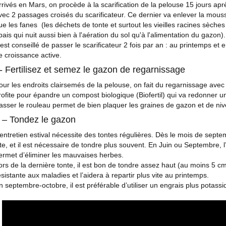
rrivés en Mars, on procède à la scarification de la pelouse 15 jours aprè
vec 2 passages croisés du scarificateur. Ce dernier va enlever la mouss
ue les fanes (les déchets de tonte et surtout les vieilles racines sèch
pais qui nuit aussi bien à l'aération du sol qu'à l'alimentation du gazon).
l est conseillé de passer le scarificateur 2 fois par an : au printemps 
e croissance active.
- Fertilisez et semez le gazon de regarnissage
our les endroits clairsemés de la pelouse, on fait du regarnissage av
rofite pour épandre un compost biologique (Biofertil) qui va redonner u
asser le rouleau permet de bien plaquer les graines de gazon et de nive
 – Tondez le gazon
’entretien estival nécessite des tontes régulières. Dès le mois de sept
ite, et il est nécessaire de tondre plus souvent. En Juin ou Septembre, l
ermet d’éliminer les mauvaises herbes.
ors de la dernière tonte, il est bon de tondre assez haut (au moins 5 cm
ésistante aux maladies et l’aidera à repartir plus vite au printemps.
n septembre-octobre, il est préférable d’utiliser un engrais plus potassiq