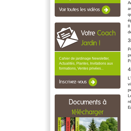
A
a
Voir toutes les vidéos
q
é
I
d
Votre
Coach
3
Jardin !
P
p
Cahier de jardinage Newsletter,
P
Actualités, Plantes, Invitations aux
formations, Ventes privées...
4
L
Inscrivez-vous
v
p
L
Documents à
r
E
télécharger