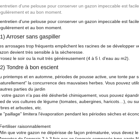
'entretien d'une pelouse pour conserver un gazon impeccable est facile e
égulièrement et au bon moment.
'entretien d'une pelouse pour conserver un gazon impeccable est facile e
égulièrement et au bon moment.
 1) Arroser sans gaspiller
es arrosages trop fréquents empêchent les racines de se développer ver
azon devient très sensible à la sècheresse.
rrosez le soir ou la nuit très généreusement (4 à 5 l. d'eau au m2).
 2) Tondre à bon escient
u printemps et en automne, périodes de pousse active, une tonte par sem
naturellement" la concurrence des mauvaises herbes. Vous pouvez util
'autres parties du jardin
i votre gazon n'a pas été désherbé chimiquement, vous pouvez épandre
ied de vos cultures de légume (tomates, aubergines, haricots…), ou sur
rbres et arbustes, etc.
e "paillage" limitera l'évaporation pendant les périodes sèches et écon
 Fertiliser raisonnablement
 Afin que votre gazon ne dépérisse de façon prématurée, vous devez le f
 Apportez de l'engrais 2 à 3 fois par an (engrais composés type azote 