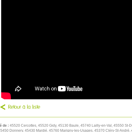
Retour à la liste
é de :
45520 Cercottes, 45520 Gidy, 45130 Baule, 45740 Lailly-en-Val, 45550 St-D
450 Donnery, 45430 Mardié, 45760 Marigny-les-Usages, 45370 Cléry-St-André, 4