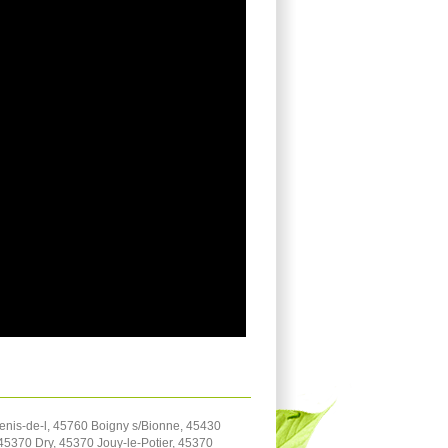
enis-de-l, 45760 Boigny s/Bionne, 45430
5370 Dry, 45370 Jouy-le-Potier, 45370