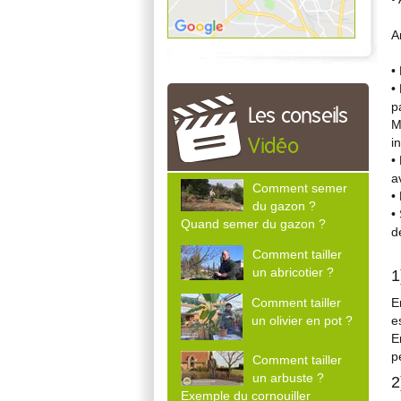
A
•
•
p
Les conseils
M
i
Vidéo
•
a
Comment semer
•
du gazon ?
•
Quand semer du gazon ?
d
Comment tailler
un abricotier ?
1
Comment tailler
E
un olivier en pot ?
e
E
p
Comment tailler
un arbuste ?
2
Exemple du cornouiller