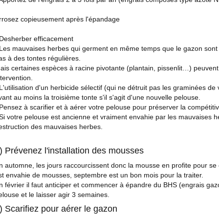
rrosez copieusement après l'épandage
 Desherber efficacement
 Les mauvaises herbes qui germent en même temps que le gazon sont d
as à des tontes régulières.
ais certaines espèces à racine pivotante (plantain, pissenlit…) peuvent 
ntervention.
 L'utilisation d'un herbicide sélectif (qui ne détruit pas les graminées de
vant au moins la troisième tonte s'il s'agit d'une nouvelle pelouse.
 Pensez à scarifier et à aérer votre pelouse pour préserver la compétiti
 Si votre pelouse est ancienne et vraiment envahie par les mauvaises h
estruction des mauvaises herbes.
) Prévenez l'installation des mousses
n automne, les jours raccourcissent donc la mousse en profite pour se 
st envahie de mousses, septembre est un bon mois pour la traiter.
n février il faut anticiper et commencer à épandre du BHS (engrais gaz
elouse et le laisser agir 3 semaines.
) Scarifiez pour aérer le gazon