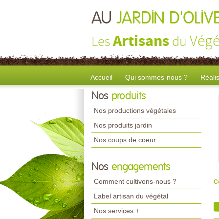
AU
JARDIN D'OLIV
Artisans
Végé
Les
du
Accueil
Qui sommes-nous ?
Réali
Nos
produits
Nos productions végétales
Nos produits jardin
Nos coups de coeur
Nos
engagements
Comment cultivons-nous ?
C
Label artisan du végétal
Nos services +