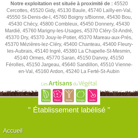
Notre exploitation est située à proximité de :
45520
Cercottes, 45520 Gidy, 45130 Baule, 45740 Lailly-en-Val,
45550 St-Denis-de-l, 45760 Boigny s/Bionne, 45430 Bou,
45430 Chécy, 45800 Combleux, 45450 Donnery, 45430
Mardié, 45760 Marigny-les-Usages, 45370 Cléry-St-André,
45370 Dry, 45370 Jouy-le-Potier, 45370 Mareau-aux-Prés,
45370 Mézières-lez-Cléry, 45400 Chanteau, 45400 Fleury-
les-Aubrais, 45140 Ingré, 45380 La Chapelle-St-Mesmin,
45140 Ormes, 45770 Saran, 45150 Darvoy, 45150
Férolles, 45150 Jargeau, 45640 Sandillon, 45510 Vienne-
en-Val, 45160 Ardon, 45240 La Ferté-St-Aubin
" Établissement labélisé "
Accueil