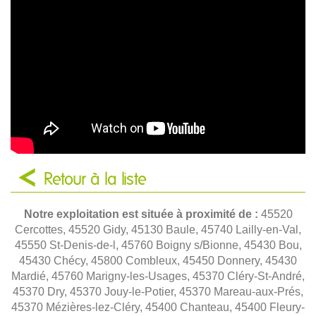
Retour à la liste
Notre exploitation est située à proximité de :
45520
Cercottes, 45520 Gidy, 45130 Baule, 45740 Lailly-en-Val,
45550 St-Denis-de-l, 45760 Boigny s/Bionne, 45430 Bou,
45430 Chécy, 45800 Combleux, 45450 Donnery, 45430
Mardié, 45760 Marigny-les-Usages, 45370 Cléry-St-André,
45370 Dry, 45370 Jouy-le-Potier, 45370 Mareau-aux-Prés,
45370 Mézières-lez-Cléry, 45400 Chanteau, 45400 Fleury-