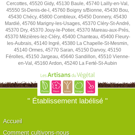
Cercottes, 45520 Gidy, 45130 Baule, 45740 Lailly-en-Val,
45550 St-Denis-de-l, 45760 Boigny s/Bionne, 45430 Bou,
45430 Chécy, 45800 Combleux, 45450 Donnery, 45430
Mardié, 45760 Marigny-les-Usages, 45370 Cléry-St-André,
45370 Dry, 45370 Jouy-le-Potier, 45370 Mareau-aux-Prés,
45370 Mézières-lez-Cléry, 45400 Chanteau, 45400 Fleury-
les-Aubrais, 45140 Ingré, 45380 La Chapelle-St-Mesmin,
45140 Ormes, 45770 Saran, 45150 Darvoy, 45150
Férolles, 45150 Jargeau, 45640 Sandillon, 45510 Vienne-
en-Val, 45160 Ardon, 45240 La Ferté-St-Aubin
" Établissement labélisé "
Accueil
Comment cultivons-nous