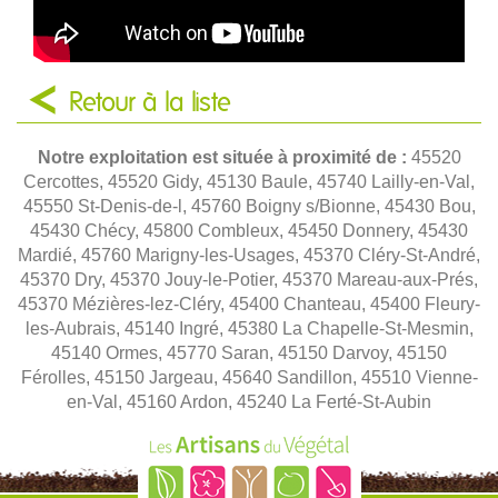
Retour à la liste
Notre exploitation est située à proximité de :
45520
Cercottes, 45520 Gidy, 45130 Baule, 45740 Lailly-en-Val,
45550 St-Denis-de-l, 45760 Boigny s/Bionne, 45430 Bou,
45430 Chécy, 45800 Combleux, 45450 Donnery, 45430
Mardié, 45760 Marigny-les-Usages, 45370 Cléry-St-André,
45370 Dry, 45370 Jouy-le-Potier, 45370 Mareau-aux-Prés,
45370 Mézières-lez-Cléry, 45400 Chanteau, 45400 Fleury-
les-Aubrais, 45140 Ingré, 45380 La Chapelle-St-Mesmin,
45140 Ormes, 45770 Saran, 45150 Darvoy, 45150
Férolles, 45150 Jargeau, 45640 Sandillon, 45510 Vienne-
en-Val, 45160 Ardon, 45240 La Ferté-St-Aubin