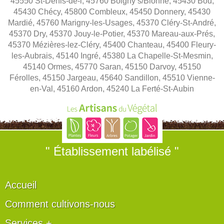
45550 St-Denis-de-l, 45760 Boigny s/Bionne, 45430 Bou,
45430 Chécy, 45800 Combleux, 45450 Donnery, 45430
Mardié, 45760 Marigny-les-Usages, 45370 Cléry-St-André,
45370 Dry, 45370 Jouy-le-Potier, 45370 Mareau-aux-Prés,
45370 Mézières-lez-Cléry, 45400 Chanteau, 45400 Fleury-
les-Aubrais, 45140 Ingré, 45380 La Chapelle-St-Mesmin,
45140 Ormes, 45770 Saran, 45150 Darvoy, 45150
Férolles, 45150 Jargeau, 45640 Sandillon, 45510 Vienne-
en-Val, 45160 Ardon, 45240 La Ferté-St-Aubin
" Établissement labélisé "
Accueil
Comment cultivons-nous
Services +