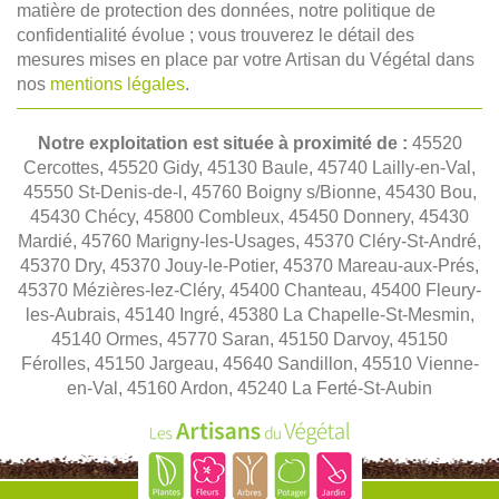
matière de protection des données, notre politique de
confidentialité évolue ; vous trouverez le détail des
mesures mises en place par votre Artisan du Végétal dans
nos
mentions légales
.
Notre exploitation est située à proximité de :
45520
Cercottes, 45520 Gidy, 45130 Baule, 45740 Lailly-en-Val,
45550 St-Denis-de-l, 45760 Boigny s/Bionne, 45430 Bou,
45430 Chécy, 45800 Combleux, 45450 Donnery, 45430
Mardié, 45760 Marigny-les-Usages, 45370 Cléry-St-André,
45370 Dry, 45370 Jouy-le-Potier, 45370 Mareau-aux-Prés,
45370 Mézières-lez-Cléry, 45400 Chanteau, 45400 Fleury-
les-Aubrais, 45140 Ingré, 45380 La Chapelle-St-Mesmin,
45140 Ormes, 45770 Saran, 45150 Darvoy, 45150
Férolles, 45150 Jargeau, 45640 Sandillon, 45510 Vienne-
en-Val, 45160 Ardon, 45240 La Ferté-St-Aubin