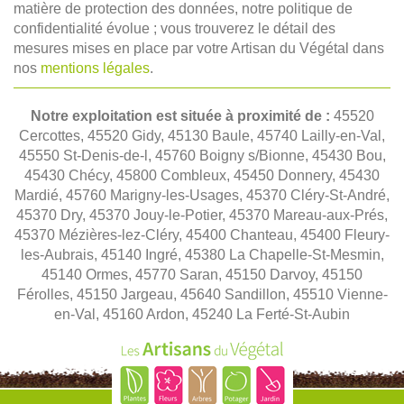
matière de protection des données, notre politique de
confidentialité évolue ; vous trouverez le détail des
mesures mises en place par votre Artisan du Végétal dans
nos
mentions légales
.
Notre exploitation est située à proximité de :
45520
Cercottes, 45520 Gidy, 45130 Baule, 45740 Lailly-en-Val,
45550 St-Denis-de-l, 45760 Boigny s/Bionne, 45430 Bou,
45430 Chécy, 45800 Combleux, 45450 Donnery, 45430
Mardié, 45760 Marigny-les-Usages, 45370 Cléry-St-André,
45370 Dry, 45370 Jouy-le-Potier, 45370 Mareau-aux-Prés,
45370 Mézières-lez-Cléry, 45400 Chanteau, 45400 Fleury-
les-Aubrais, 45140 Ingré, 45380 La Chapelle-St-Mesmin,
45140 Ormes, 45770 Saran, 45150 Darvoy, 45150
Férolles, 45150 Jargeau, 45640 Sandillon, 45510 Vienne-
en-Val, 45160 Ardon, 45240 La Ferté-St-Aubin