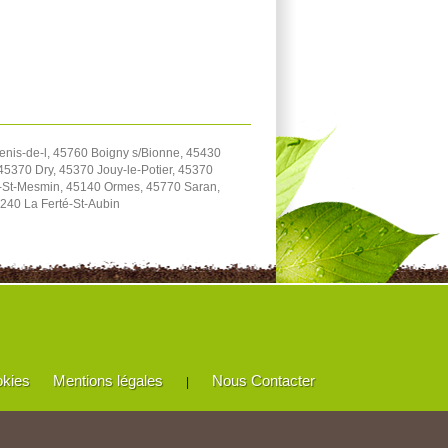
enis-de-l, 45760 Boigny s/Bionne, 45430
5370 Dry, 45370 Jouy-le-Potier, 45370
e-St-Mesmin, 45140 Ormes, 45770 Saran,
240 La Ferté-St-Aubin
okies
Mentions légales
Nous Contacter
|