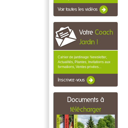
Voir toutes les vidéos
Votre
Coach
Jardin !
Cahier de jardinage Newsletter,
Actualités, Plantes, Invitations aux
formations, Ventes privées...
Inscrivez-vous
Documents à
télécharger