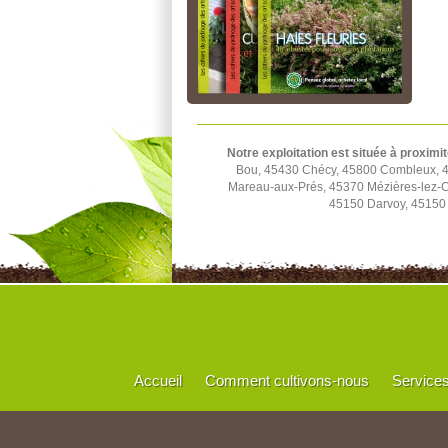
Notre exploitation est située à proximit
Bou, 45430 Chécy, 45800 Combleux, 45
Mareau-aux-Prés, 45370 Mézières-lez-C
45150 Darvoy, 45150 
Accueil
Comment cultivons-nous
Service