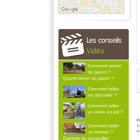
Les conseils
Vidéo
Comment semer
du gazon ?
Quand semer du gazon ?
Comment tailler
un abricotier ?
Comment tailler
un olivier en pot ?
P
Comment tailler
Su
é
un arbuste ?
Exemple du cornouiller