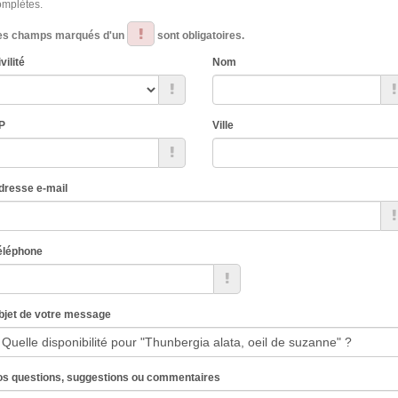
omplètes.
es champs marqués d'un
sont obligatoires.
vilité
Nom
P
Ville
dresse e-mail
éléphone
bjet de votre message
os questions, suggestions ou commentaires