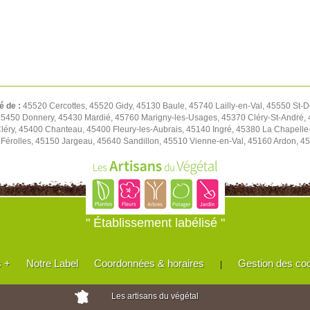
é de :
45520 Cercottes, 45520 Gidy, 45130 Baule, 45740 Lailly-en-Val, 45550 St-D
450 Donnery, 45430 Mardié, 45760 Marigny-les-Usages, 45370 Cléry-St-André, 4
léry, 45400 Chanteau, 45400 Fleury-les-Aubrais, 45140 Ingré, 45380 La Chapell
Férolles, 45150 Jargeau, 45640 Sandillon, 45510 Vienne-en-Val, 45160 Ardon, 45
" Établissement labélisé "
s +
Notre Label
Coordonnées & horaires
Gestion des co
|
Les artisans du végétal