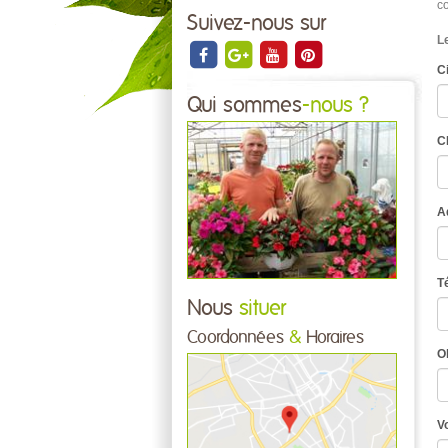
c
Suivez-nous sur
L
Ci
Qui sommes
-nous ?
C
A
T
Nous
situer
Coordonnées
&
Horaires
O
V