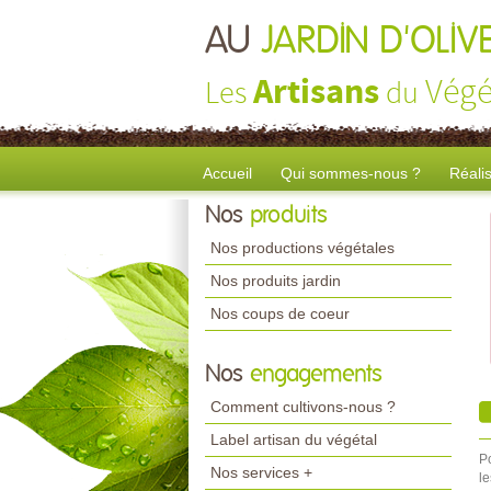
AU
JARDIN D'OLIV
Artisans
Végé
Les
du
Accueil
Qui sommes-nous ?
Réali
Nos
produits
Nos productions végétales
Nos produits jardin
Nos coups de coeur
Nos
engagements
Comment cultivons-nous ?
Label artisan du végétal
P
Nos services +
le