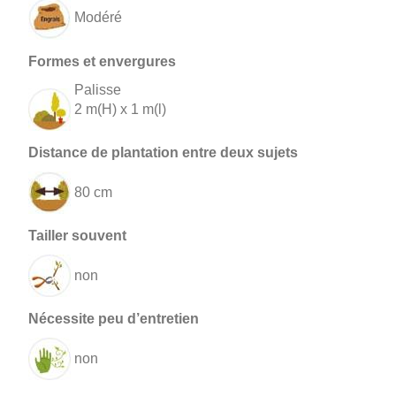
Modéré
Palisse
2 m(H) x 1 m(l)
80 cm
non
non