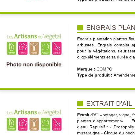
ENGRAIS PLAN
Engrais plantation plantes fleu
arbustes. Engrais complet a
pour la végétations, fleuriss
oligo-éléments et sa durée d'a
Marque :
COMPO
Type de produit :
Amendemen
EXTRAIT D'AÏL
Extrait d’Aïl «potager, vigne, fr
plantes d’appartement» En pu
d’eau Répulsif : - Drosophile
musaraigne - Cloque du pêcher