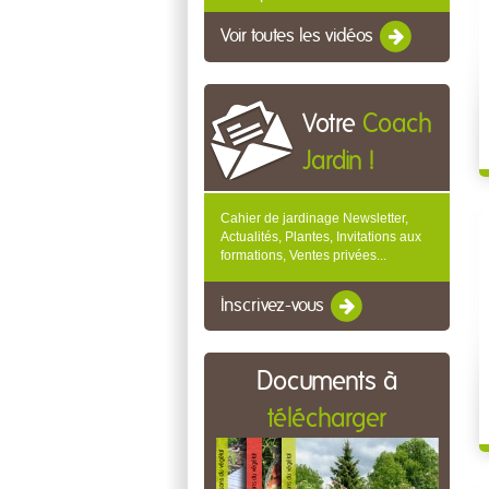
Voir toutes les vidéos
Votre
Coach
Jardin !
Cahier de jardinage Newsletter,
Actualités, Plantes, Invitations aux
formations, Ventes privées...
Inscrivez-vous
Documents à
télécharger