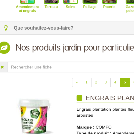
Amendement
Terreau
Soins
Paillage
Poterie
Gazo
et engrais
pelo
Que souhaitez-vous-faire?
Nos produits jardin pour particulie
«
1
2
3
4
5
ENGRAIS PLAN
Engrais plantation plantes fleu
arbustes
Marque :
COMPO
Type de produit :
Amendemen