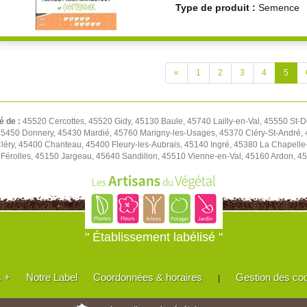
Type de produit :
Semence
«
1
2
3
4
5
é de :
45520 Cercottes, 45520 Gidy, 45130 Baule, 45740 Lailly-en-Val, 45550 St-D
450 Donnery, 45430 Mardié, 45760 Marigny-les-Usages, 45370 Cléry-St-André, 4
léry, 45400 Chanteau, 45400 Fleury-les-Aubrais, 45140 Ingré, 45380 La Chapell
Férolles, 45150 Jargeau, 45640 Sandillon, 45510 Vienne-en-Val, 45160 Ardon, 45
" Établissement labélisé "
s +
Notre Label
Coordonnées & horaires
Gestion des co
|