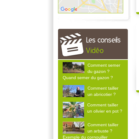
Les conseils
Vidéo
Comment semer
du gazon ?
Quand semer du gazon ?
Comment tailler
un abricotier ?
Comment tailler
un olivier en pot ?
Comment tailler
un arbuste ?
Exemple du cornouiller