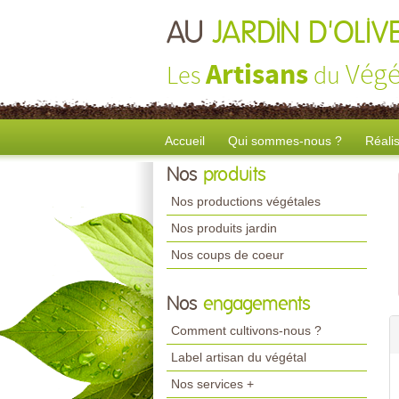
AU
JARDIN D'OLIV
Artisans
Végé
Les
du
Accueil
Qui sommes-nous ?
Réali
Nos
produits
Nos productions végétales
Nos produits jardin
Nos coups de coeur
Nos
engagements
Comment cultivons-nous ?
Label artisan du végétal
Nos services +