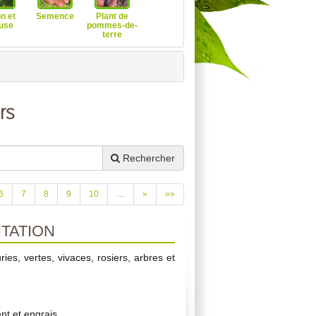
n et
Semence
Plant de
use
pommes-de-
terre
rs
Rechercher
6
7
8
9
10
…
»
»»
TATION
ries, vertes, vivaces, rosiers, arbres et
t et engrais