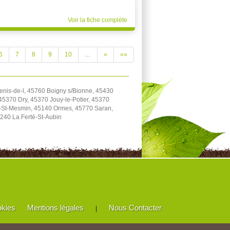
Voir la fiche complète
6
7
8
9
10
…
»
»»
enis-de-l, 45760 Boigny s/Bionne, 45430
5370 Dry, 45370 Jouy-le-Potier, 45370
e-St-Mesmin, 45140 Ormes, 45770 Saran,
240 La Ferté-St-Aubin
okies
Mentions légales
Nous Contacter
|