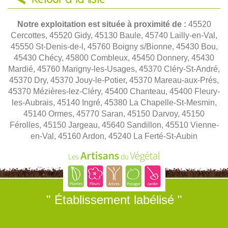
Notre exploitation est située à proximité de :
45520
Cercottes, 45520 Gidy, 45130 Baule, 45740 Lailly-en-Val,
45550 St-Denis-de-l, 45760 Boigny s/Bionne, 45430 Bou,
45430 Chécy, 45800 Combleux, 45450 Donnery, 45430
Mardié, 45760 Marigny-les-Usages, 45370 Cléry-St-André,
45370 Dry, 45370 Jouy-le-Potier, 45370 Mareau-aux-Prés,
45370 Mézières-lez-Cléry, 45400 Chanteau, 45400 Fleury-
les-Aubrais, 45140 Ingré, 45380 La Chapelle-St-Mesmin,
45140 Ormes, 45770 Saran, 45150 Darvoy, 45150
Férolles, 45150 Jargeau, 45640 Sandillon, 45510 Vienne-
en-Val, 45160 Ardon, 45240 La Ferté-St-Aubin
" Établissement labélisé "