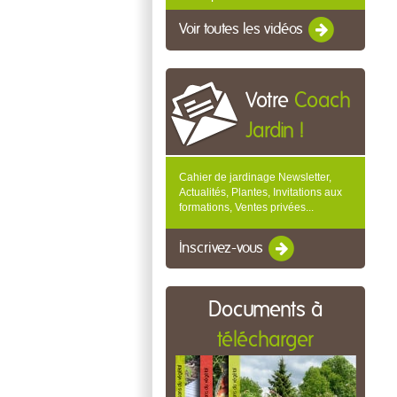
Voir toutes les vidéos
Votre
Coach
Jardin !
Cahier de jardinage Newsletter,
Actualités, Plantes, Invitations aux
formations, Ventes privées...
Inscrivez-vous
Documents à
télécharger