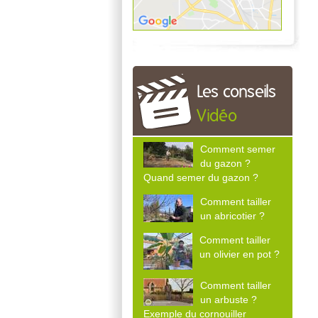
Les conseils
Vidéo
Comment semer
du gazon ?
Quand semer du gazon ?
Comment tailler
un abricotier ?
Comment tailler
un olivier en pot ?
Comment tailler
un arbuste ?
Exemple du cornouiller