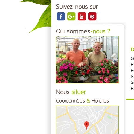
Suivez-nous sur
Qui sommes
-nous ?
D
G
P
F
N
S
F
Nous
situer
Coordonnées
&
Horaires