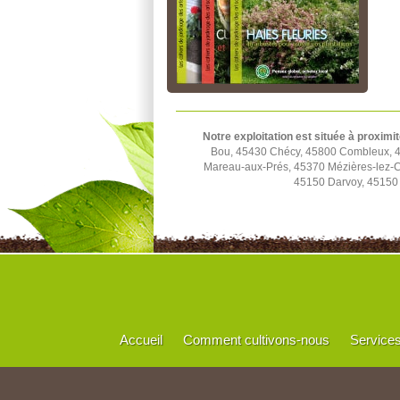
Notre exploitation est située à proximit
Bou, 45430 Chécy, 45800 Combleux, 45
Mareau-aux-Prés, 45370 Mézières-lez-C
45150 Darvoy, 45150 
Accueil
Comment cultivons-nous
Service