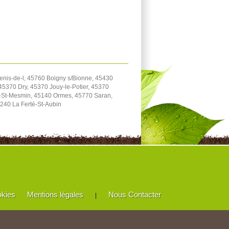
enis-de-l, 45760 Boigny s/Bionne, 45430
5370 Dry, 45370 Jouy-le-Potier, 45370
e-St-Mesmin, 45140 Ormes, 45770 Saran,
240 La Ferté-St-Aubin
okies
Mentions légales
Nous Contacter
|