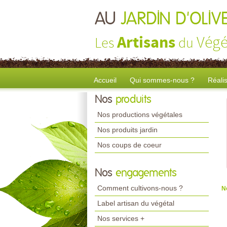
AU
JARDIN D'OLIV
Artisans
Végé
Les
du
Accueil
Qui sommes-nous ?
Réali
Nos
produits
Nos productions végétales
Nos produits jardin
Nos coups de coeur
Nos
engagements
Comment cultivons-nous ?
N
Label artisan du végétal
Nos services +