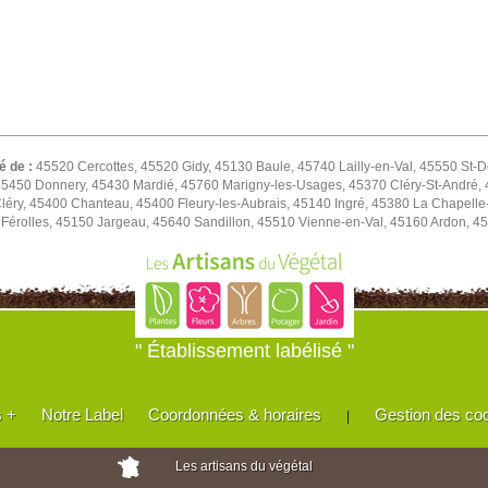
é de :
45520 Cercottes, 45520 Gidy, 45130 Baule, 45740 Lailly-en-Val, 45550 St-D
450 Donnery, 45430 Mardié, 45760 Marigny-les-Usages, 45370 Cléry-St-André, 4
léry, 45400 Chanteau, 45400 Fleury-les-Aubrais, 45140 Ingré, 45380 La Chapell
Férolles, 45150 Jargeau, 45640 Sandillon, 45510 Vienne-en-Val, 45160 Ardon, 45
" Établissement labélisé "
s +
Notre Label
Coordonnées & horaires
Gestion des co
|
Les artisans du végétal