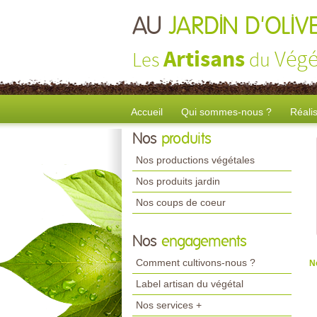
AU
JARDIN D'OLIV
Artisans
Végé
Les
du
Accueil
Qui sommes-nous ?
Réali
Nos
produits
Nos productions végétales
Nos produits jardin
Nos coups de coeur
Nos
engagements
Comment cultivons-nous ?
N
Label artisan du végétal
Nos services +