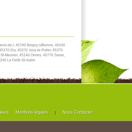
enis-de-l, 45760 Boigny s/Bionne, 45430
5370 Dry, 45370 Jouy-le-Potier, 45370
e-St-Mesmin, 45140 Ormes, 45770 Saran,
240 La Ferté-St-Aubin
okies
Mentions légales
Nous Contacter
|