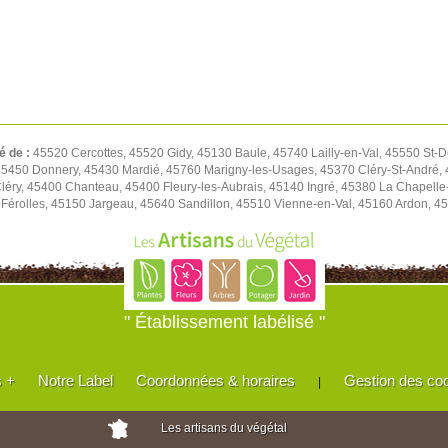
é de :
45520 Cercottes, 45520 Gidy, 45130 Baule, 45740 Lailly-en-Val, 45550 St-D
450 Donnery, 45430 Mardié, 45760 Marigny-les-Usages, 45370 Cléry-St-André, 4
léry, 45400 Chanteau, 45400 Fleury-les-Aubrais, 45140 Ingré, 45380 La Chapell
Férolles, 45150 Jargeau, 45640 Sandillon, 45510 Vienne-en-Val, 45160 Ardon, 45
" Établissement labélisé "
s +
Notre Label
Coordonnées & horaires
Gestion des co
|
Les artisans du végétal