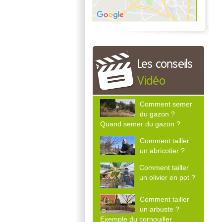
Les conseils
Vidéo
Comment semer
du gazon ?
Quand semer du gazon ?
Comment tailler
un abricotier ?
Comment tailler
un olivier en pot ?
Comment tailler
un arbuste ?
Exemple du cornouiller