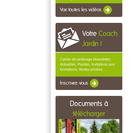
Voir toutes les vidéos
Votre
Coach
Jardin !
Cahier de jardinage Newsletter,
Actualités, Plantes, Invitations aux
formations, Ventes privées...
Inscrivez-vous
Documents à
télécharger