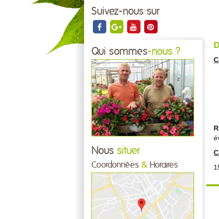
Suivez-nous sur
D
Qui sommes
-nous ?
C
R
é
Nous
situer
C
Coordonnées
&
Horaires
1