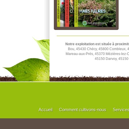
Notre exploitation est située à proximit
Bou, 45430 Chécy, 45800 Combleux, 45
Mareau-aux-Prés, 45370 Mézières-lez-C
45150 Darvoy, 45150 
Accueil
Comment cultivons-nous
Service