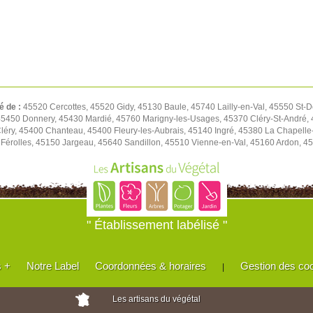
é de :
45520 Cercottes, 45520 Gidy, 45130 Baule, 45740 Lailly-en-Val, 45550 St-D
450 Donnery, 45430 Mardié, 45760 Marigny-les-Usages, 45370 Cléry-St-André, 4
léry, 45400 Chanteau, 45400 Fleury-les-Aubrais, 45140 Ingré, 45380 La Chapell
Férolles, 45150 Jargeau, 45640 Sandillon, 45510 Vienne-en-Val, 45160 Ardon, 45
" Établissement labélisé "
s +
Notre Label
Coordonnées & horaires
Gestion des co
|
Les artisans du végétal