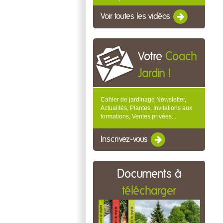
Voir toutes les vidéos
Votre
Coach
Jardin !
Cahier de jardinage Newsletter,
Actualités, Plantes, Invitations aux
formations, Ventes privées...
Inscrivez-vous
Documents à
télécharger