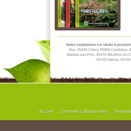
Notre exploitation est située à proximit
Bou, 45430 Chécy, 45800 Combleux, 45
Mareau-aux-Prés, 45370 Mézières-lez-C
45150 Darvoy, 45150 
Accueil
Comment cultivons-nous
Service