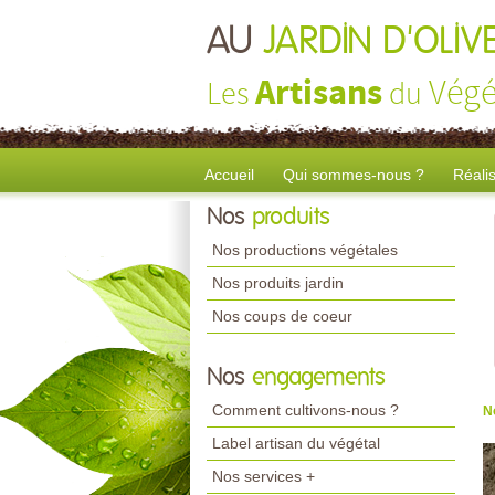
AU
JARDIN D'OLIV
Artisans
Végé
Les
du
Accueil
Qui sommes-nous ?
Réali
Nos
produits
Nos productions végétales
Nos produits jardin
Nos coups de coeur
Nos
engagements
Comment cultivons-nous ?
N
Label artisan du végétal
Nos services +