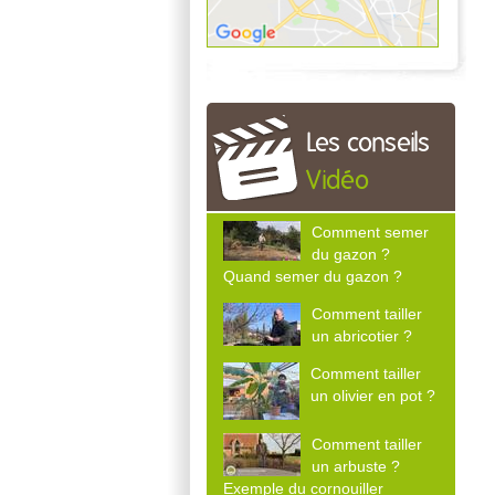
Les conseils
Vidéo
Comment semer
du gazon ?
Quand semer du gazon ?
Comment tailler
un abricotier ?
Comment tailler
un olivier en pot ?
Comment tailler
un arbuste ?
Exemple du cornouiller