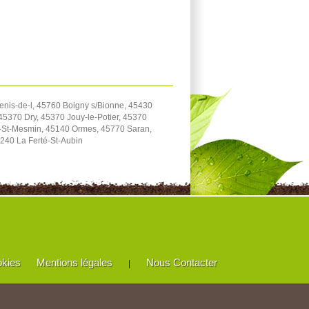
enis-de-l, 45760 Boigny s/Bionne, 45430
5370 Dry, 45370 Jouy-le-Potier, 45370
e-St-Mesmin, 45140 Ormes, 45770 Saran,
240 La Ferté-St-Aubin
okies
Mentions légales
Nous Contacter
|