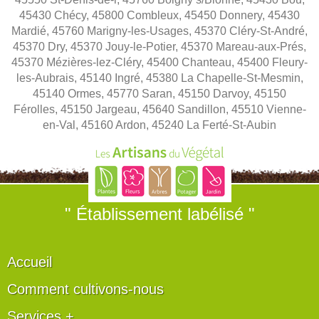
45430 Chécy, 45800 Combleux, 45450 Donnery, 45430
Mardié, 45760 Marigny-les-Usages, 45370 Cléry-St-André,
45370 Dry, 45370 Jouy-le-Potier, 45370 Mareau-aux-Prés,
45370 Mézières-lez-Cléry, 45400 Chanteau, 45400 Fleury-
les-Aubrais, 45140 Ingré, 45380 La Chapelle-St-Mesmin,
45140 Ormes, 45770 Saran, 45150 Darvoy, 45150
Férolles, 45150 Jargeau, 45640 Sandillon, 45510 Vienne-
en-Val, 45160 Ardon, 45240 La Ferté-St-Aubin
" Établissement labélisé "
Accueil
Comment cultivons-nous
Services +