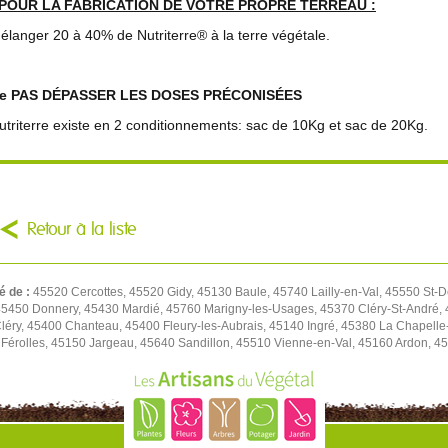
POUR LA FABRICATION DE VOTRE PROPRE TERREAU :
élanger 20 à 40% de Nutriterre® à la terre végétale.
e PAS DÉPASSER LES DOSES PRÉCONISÉES
utriterre existe en 2 conditionnements: sac de 10Kg et sac de 20Kg.
Retour à la liste
é de :
45520 Cercottes, 45520 Gidy, 45130 Baule, 45740 Lailly-en-Val, 45550 St-D
450 Donnery, 45430 Mardié, 45760 Marigny-les-Usages, 45370 Cléry-St-André, 4
léry, 45400 Chanteau, 45400 Fleury-les-Aubrais, 45140 Ingré, 45380 La Chapell
Férolles, 45150 Jargeau, 45640 Sandillon, 45510 Vienne-en-Val, 45160 Ardon, 45