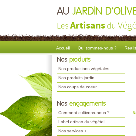
AU
JARDIN D'OLIV
Artisans
Végé
Les
du
Accueil
Qui sommes-nous ?
Réali
Nos
produits
Nos productions végétales
Nos produits jardin
Nos coups de coeur
Nos
engagements
Comment cultivons-nous ?
N
Label artisan du végétal
Nos services +