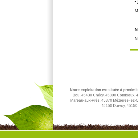
•
M
N
N
Notre exploitation est située à proximit
Bou, 45430 Chécy, 45800 Combleux, 45
Mareau-aux-Prés, 45370 Mézières-lez-C
45150 Darvoy, 45150 