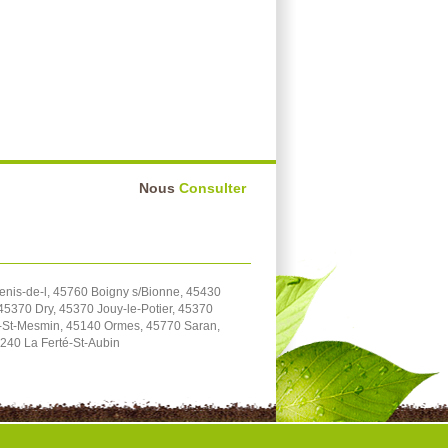
Nous
Consulter
enis-de-l, 45760 Boigny s/Bionne, 45430
5370 Dry, 45370 Jouy-le-Potier, 45370
e-St-Mesmin, 45140 Ormes, 45770 Saran,
240 La Ferté-St-Aubin