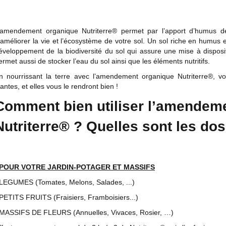
’amendement organique Nutriterre® permet par l’apport d’humus de 
’améliorer la vie et l’écosystème de votre sol. Un sol riche en humus e
éveloppement de la biodiversité du sol qui assure une mise à dispositi
ermet aussi de stocker l’eau du sol ainsi que les éléments nutritifs.
n nourrissant la terre avec l’amendement organique Nutriterre®, v
lantes, et elles vous le rendront bien !
Comment bien utiliser l’amendem
Nutriterre® ? Quelles sont les dos
POUR VOTRE JARDIN-POTAGER ET MASSIFS
 LEGUMES (Tomates, Melons, Salades, ...)
 PETITS FRUITS (Fraisiers, Framboisiers...)
 MASSIFS DE FLEURS (Annuelles, Vivaces, Rosier, …)