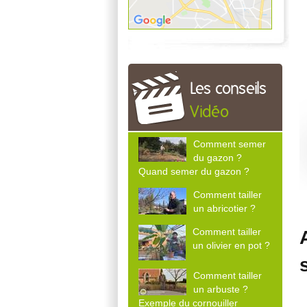
Les conseils
Vidéo
Comment semer
du gazon ?
Quand semer du gazon ?
Comment tailler
un abricotier ?
Comment tailler
un olivier en pot ?
Comment tailler
un arbuste ?
Exemple du cornouiller