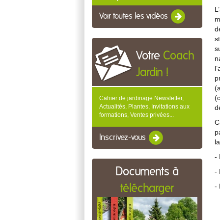
L
Voir toutes les vidéos
m
d
s
s
Votre
Coach
n
l
Jardin !
p
(
(
Cahier de jardinage Newsletter,
Actualités, Plantes, Invitations aux
d
formations, Ventes privées...
C
p
Inscrivez-vous
l
-
Documents à
-
-
télécharger