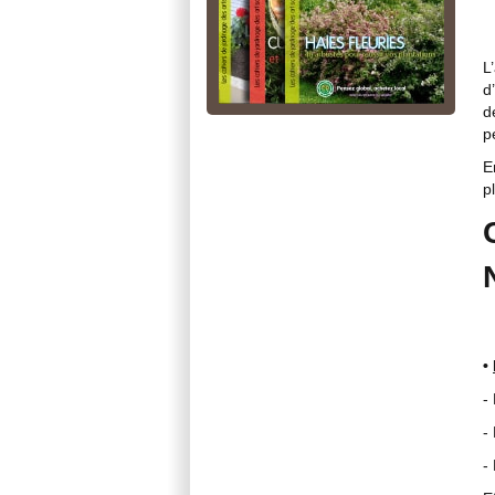
L
d
d
p
E
p
•
-
-
-