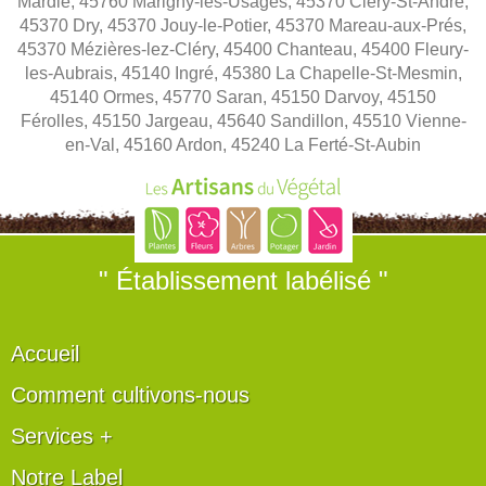
Mardié, 45760 Marigny-les-Usages, 45370 Cléry-St-André,
45370 Dry, 45370 Jouy-le-Potier, 45370 Mareau-aux-Prés,
45370 Mézières-lez-Cléry, 45400 Chanteau, 45400 Fleury-
les-Aubrais, 45140 Ingré, 45380 La Chapelle-St-Mesmin,
45140 Ormes, 45770 Saran, 45150 Darvoy, 45150
Férolles, 45150 Jargeau, 45640 Sandillon, 45510 Vienne-
en-Val, 45160 Ardon, 45240 La Ferté-St-Aubin
" Établissement labélisé "
Accueil
Comment cultivons-nous
Services +
Notre Label