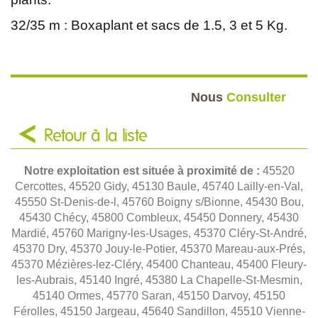
32/35 m : Boxaplant et sacs de 1.5, 3 et 5 Kg.
Nous
Consulter
Retour à la liste
Notre exploitation est située à proximité de :
45520
Cercottes, 45520 Gidy, 45130 Baule, 45740 Lailly-en-Val,
45550 St-Denis-de-l, 45760 Boigny s/Bionne, 45430 Bou,
45430 Chécy, 45800 Combleux, 45450 Donnery, 45430
Mardié, 45760 Marigny-les-Usages, 45370 Cléry-St-André,
45370 Dry, 45370 Jouy-le-Potier, 45370 Mareau-aux-Prés,
45370 Mézières-lez-Cléry, 45400 Chanteau, 45400 Fleury-
les-Aubrais, 45140 Ingré, 45380 La Chapelle-St-Mesmin,
45140 Ormes, 45770 Saran, 45150 Darvoy, 45150
Férolles, 45150 Jargeau, 45640 Sandillon, 45510 Vienne-