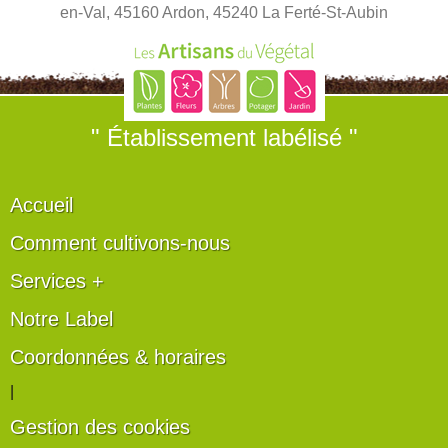
en-Val, 45160 Ardon, 45240 La Ferté-St-Aubin
" Établissement labélisé "
Accueil
Comment cultivons-nous
Services +
Notre Label
Coordonnées & horaires
|
Gestion des cookies