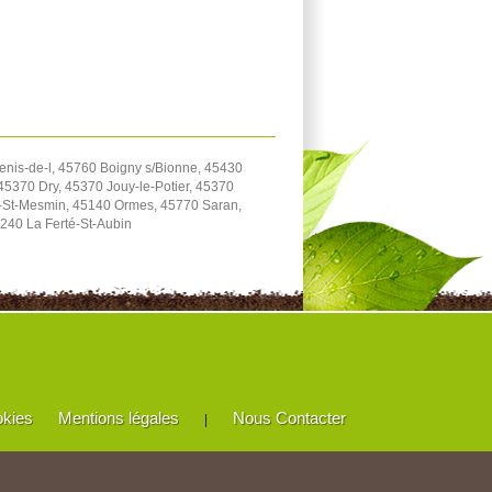
enis-de-l, 45760 Boigny s/Bionne, 45430
5370 Dry, 45370 Jouy-le-Potier, 45370
e-St-Mesmin, 45140 Ormes, 45770 Saran,
240 La Ferté-St-Aubin
okies
Mentions légales
Nous Contacter
|