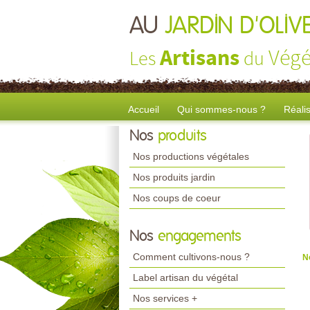
AU
JARDIN D'OLIV
Artisans
Végé
Les
du
Accueil
Qui sommes-nous ?
Réali
Nos
produits
Nos productions végétales
Nos produits jardin
Nos coups de coeur
Nos
engagements
Comment cultivons-nous ?
N
Label artisan du végétal
Nos services +