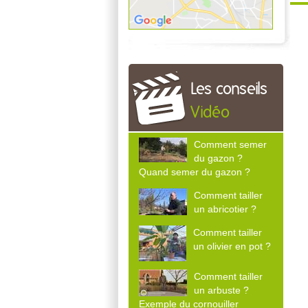
Les conseils
Vidéo
Comment semer
du gazon ?
Quand semer du gazon ?
Comment tailler
un abricotier ?
Comment tailler
un olivier en pot ?
Comment tailler
un arbuste ?
Exemple du cornouiller