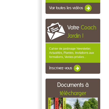
Voir toutes les vidéos
Votre
Coach
Jardin !
Cahier de jardinage Newsletter,
Actualités, Plantes, Invitations aux
formations, Ventes privées...
Inscrivez-vous
Documents à
télécharger