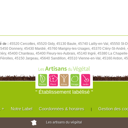
é de :
45520 Cercottes, 45520 Gidy, 45130 Baule, 45740 Lailly-en-Val, 45550 St-D
450 Donnery, 45430 Mardié, 45760 Marigny-les-Usages, 45370 Cléry-St-André, 4
léry, 45400 Chanteau, 45400 Fleury-les-Aubrais, 45140 Ingré, 45380 La Chapell
Férolles, 45150 Jargeau, 45640 Sandillon, 45510 Vienne-en-Val, 45160 Ardon, 45
" Établissement labélisé "
s +
Notre Label
Coordonnées & horaires
Gestion des co
|
Les artisans du végétal