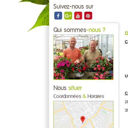
Suivez-nous sur
Qui sommes
-nous ?
D
C
U
Nous
situer
C
Coordonnées
&
Horaires
2
3