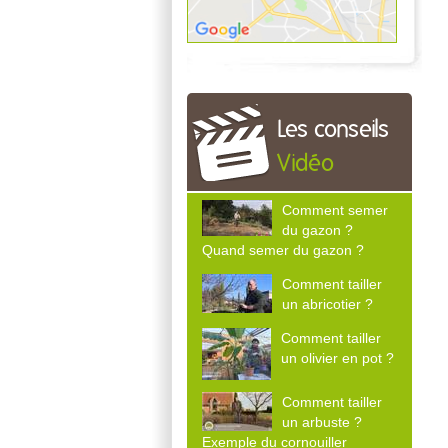
Les conseils
Vidéo
Comment semer
du gazon ?
Quand semer du gazon ?
Comment tailler
un abricotier ?
Comment tailler
un olivier en pot ?
Comment tailler
un arbuste ?
Exemple du cornouiller