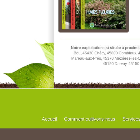
Notre exploitation est située à proximit
Bou, 45430 Chécy, 45800 Combleux, 45
Mareau-aux-Prés, 45370 Mézières-lez-C
45150 Darvoy, 45150 
Accueil
Comment cultivons-nous
Service