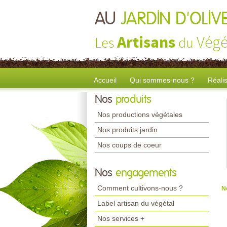
AU
JARDIN D'OLIV
Artisans
Végé
Les
du
Accueil
Qui sommes-nous ?
Réali
Nos
produits
Nos productions végétales
Nos produits jardin
Nos coups de coeur
Nos
engagements
Comment cultivons-nous ?
N
Label artisan du végétal
Nos services +