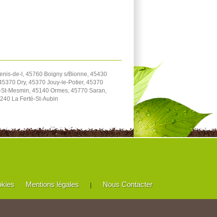
enis-de-l, 45760 Boigny s/Bionne, 45430
5370 Dry, 45370 Jouy-le-Potier, 45370
e-St-Mesmin, 45140 Ormes, 45770 Saran,
240 La Ferté-St-Aubin
okies
Mentions légales
Nous Contacter
|