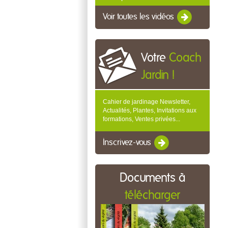
Voir toutes les vidéos
Votre
Coach
Jardin !
Cahier de jardinage Newsletter,
Actualités, Plantes, Invitations aux
formations, Ventes privées...
Inscrivez-vous
Documents à
télécharger