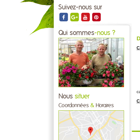
Suivez-nous sur
Qui sommes
-nous ?
D
C
c
Nous
situer
C
Coordonnées
&
Horaires