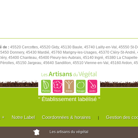
é de :
45520 Cercottes, 45520 Gidy, 45130 Baule, 45740 Lailly-en-Val, 45550 St-D
450 Donnery, 45430 Mardié, 45760 Marigny-les-Usages, 45370 Cléry-St-André, 4
léry, 45400 Chanteau, 45400 Fleury-les-Aubrais, 45140 Ingré, 45380 La Chapell
Férolles, 45150 Jargeau, 45640 Sandillon, 45510 Vienne-en-Val, 45160 Ardon, 45
" Établissement labélisé "
s +
Notre Label
Coordonnées & horaires
Gestion des co
|
Les artisans du végétal