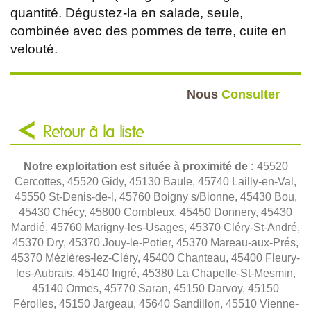
quantité. Dégustez-la en salade, seule,
combinée avec des pommes de terre, cuite en
velouté.
Nous
Consulter
Retour à la liste
Notre exploitation est située à proximité de :
45520
Cercottes, 45520 Gidy, 45130 Baule, 45740 Lailly-en-Val,
45550 St-Denis-de-l, 45760 Boigny s/Bionne, 45430 Bou,
45430 Chécy, 45800 Combleux, 45450 Donnery, 45430
Mardié, 45760 Marigny-les-Usages, 45370 Cléry-St-André,
45370 Dry, 45370 Jouy-le-Potier, 45370 Mareau-aux-Prés,
45370 Mézières-lez-Cléry, 45400 Chanteau, 45400 Fleury-
les-Aubrais, 45140 Ingré, 45380 La Chapelle-St-Mesmin,
45140 Ormes, 45770 Saran, 45150 Darvoy, 45150
Férolles, 45150 Jargeau, 45640 Sandillon, 45510 Vienne-