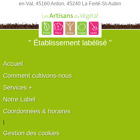
en-Val, 45160 Ardon, 45240 La Ferté-St-Aubin
" Établissement labélisé "
Accueil
Comment cultivons-nous
Services +
Notre Label
Coordonnées & horaires
|
Gestion des cookies