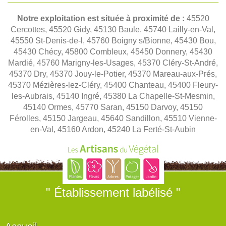
Notre exploitation est située à proximité de :
45520
Cercottes, 45520 Gidy, 45130 Baule, 45740 Lailly-en-Val,
45550 St-Denis-de-l, 45760 Boigny s/Bionne, 45430 Bou,
45430 Chécy, 45800 Combleux, 45450 Donnery, 45430
Mardié, 45760 Marigny-les-Usages, 45370 Cléry-St-André,
45370 Dry, 45370 Jouy-le-Potier, 45370 Mareau-aux-Prés,
45370 Mézières-lez-Cléry, 45400 Chanteau, 45400 Fleury-
les-Aubrais, 45140 Ingré, 45380 La Chapelle-St-Mesmin,
45140 Ormes, 45770 Saran, 45150 Darvoy, 45150
Férolles, 45150 Jargeau, 45640 Sandillon, 45510 Vienne-
en-Val, 45160 Ardon, 45240 La Ferté-St-Aubin
" Établissement labélisé "