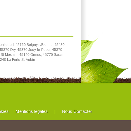
enis-de-l, 45760 Boigny s/Bionne, 45430
5370 Dry, 45370 Jouy-le-Potier, 45370
e-St-Mesmin, 45140 Ormes, 45770 Saran,
240 La Ferté-St-Aubin
okies
Mentions légales
Nous Contacter
|