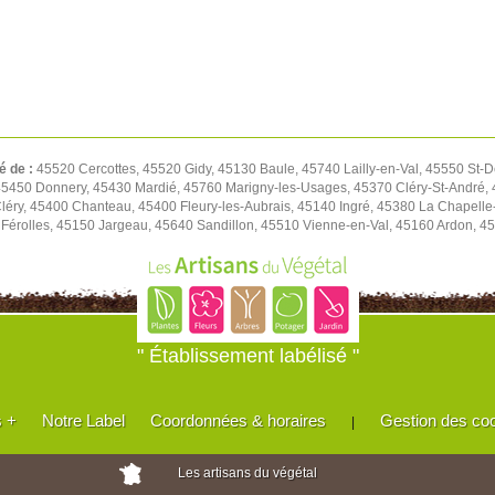
é de :
45520 Cercottes, 45520 Gidy, 45130 Baule, 45740 Lailly-en-Val, 45550 St-D
450 Donnery, 45430 Mardié, 45760 Marigny-les-Usages, 45370 Cléry-St-André, 4
léry, 45400 Chanteau, 45400 Fleury-les-Aubrais, 45140 Ingré, 45380 La Chapell
Férolles, 45150 Jargeau, 45640 Sandillon, 45510 Vienne-en-Val, 45160 Ardon, 45
" Établissement labélisé "
s +
Notre Label
Coordonnées & horaires
Gestion des co
|
Les artisans du végétal