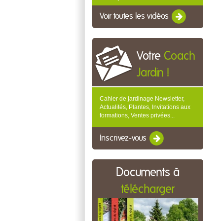
Voir toutes les vidéos
Votre
Coach
Jardin !
Cahier de jardinage Newsletter,
Actualités, Plantes, Invitations aux
formations, Ventes privées...
Inscrivez-vous
Documents à
télécharger