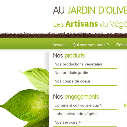
AU
JARDIN D'OLIV
Artisans
Végé
Les
du
Accueil
Qui sommes-nous ?
Réali
Nos
produits
Nos productions végétales
Nos produits jardin
Nos coups de coeur
Nos
engagements
Comment cultivons-nous ?
N
Label artisan du végétal
Nos services +