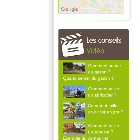
Les conseils
Vidéo
Comment semer
du gazon ?
Quand semer du gazon ?
Comment tailler
un abricotier ?
Comment tailler
un olivier en pot ?
Comment tailler
un arbuste ?
Exemple du cornouiller