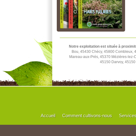
Notre exploitation est située à proximit
Bou, 45430 Chécy, 45800 Combleux, 45
Mareau-aux-Prés, 45370 Mézières-lez-C
45150 Darvoy, 45150 
Accueil
Comment cultivons-nous
Service