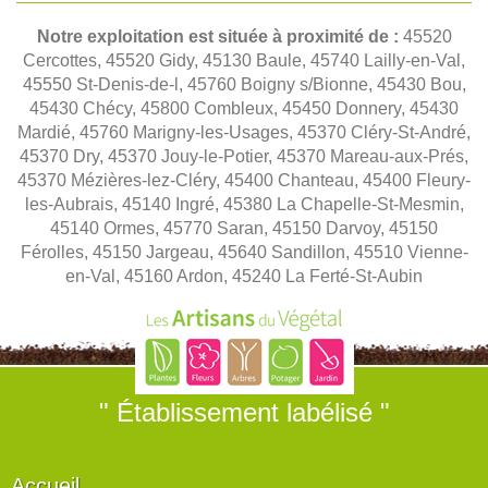
Notre exploitation est située à proximité de :
45520
Cercottes, 45520 Gidy, 45130 Baule, 45740 Lailly-en-Val,
45550 St-Denis-de-l, 45760 Boigny s/Bionne, 45430 Bou,
45430 Chécy, 45800 Combleux, 45450 Donnery, 45430
Mardié, 45760 Marigny-les-Usages, 45370 Cléry-St-André,
45370 Dry, 45370 Jouy-le-Potier, 45370 Mareau-aux-Prés,
45370 Mézières-lez-Cléry, 45400 Chanteau, 45400 Fleury-
les-Aubrais, 45140 Ingré, 45380 La Chapelle-St-Mesmin,
45140 Ormes, 45770 Saran, 45150 Darvoy, 45150
Férolles, 45150 Jargeau, 45640 Sandillon, 45510 Vienne-
en-Val, 45160 Ardon, 45240 La Ferté-St-Aubin
" Établissement labélisé "
Accueil