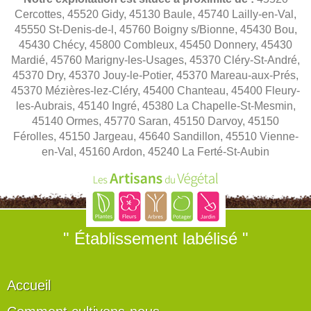
Cercottes, 45520 Gidy, 45130 Baule, 45740 Lailly-en-Val,
45550 St-Denis-de-l, 45760 Boigny s/Bionne, 45430 Bou,
45430 Chécy, 45800 Combleux, 45450 Donnery, 45430
Mardié, 45760 Marigny-les-Usages, 45370 Cléry-St-André,
45370 Dry, 45370 Jouy-le-Potier, 45370 Mareau-aux-Prés,
45370 Mézières-lez-Cléry, 45400 Chanteau, 45400 Fleury-
les-Aubrais, 45140 Ingré, 45380 La Chapelle-St-Mesmin,
45140 Ormes, 45770 Saran, 45150 Darvoy, 45150
Férolles, 45150 Jargeau, 45640 Sandillon, 45510 Vienne-
en-Val, 45160 Ardon, 45240 La Ferté-St-Aubin
" Établissement labélisé "
Accueil