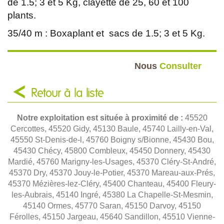
de 1.5; 3 et 5 Kg, clayette de 25, 60 et 100
plants.
35/40 m : Boxaplant et sacs de 1.5; 3 et 5 Kg.
Nous
Consulter
Retour à la liste
Notre exploitation est située à proximité de :
45520
Cercottes, 45520 Gidy, 45130 Baule, 45740 Lailly-en-Val,
45550 St-Denis-de-l, 45760 Boigny s/Bionne, 45430 Bou,
45430 Chécy, 45800 Combleux, 45450 Donnery, 45430
Mardié, 45760 Marigny-les-Usages, 45370 Cléry-St-André,
45370 Dry, 45370 Jouy-le-Potier, 45370 Mareau-aux-Prés,
45370 Mézières-lez-Cléry, 45400 Chanteau, 45400 Fleury-
les-Aubrais, 45140 Ingré, 45380 La Chapelle-St-Mesmin,
45140 Ormes, 45770 Saran, 45150 Darvoy, 45150
Férolles, 45150 Jargeau, 45640 Sandillon, 45510 Vienne-