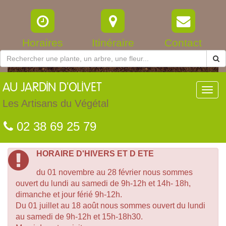
Horaires
Itinéraire
Contact
AU
JARDIN D'OLIVET
Toggl
navig
Les Artisans du Végétal
02 38 69 25 79
HORAIRE D'HIVERS ET D ETE
du 01 novembre au 28 février nous sommes
ouvert du lundi au samedi de 9h-12h et 14h- 18h,
dimanche et jour férié 9h-12h.
Du 01 juillet au 18 août nous sommes ouvert du lundi
au samedi de 9h-12h et 15h-18h30.