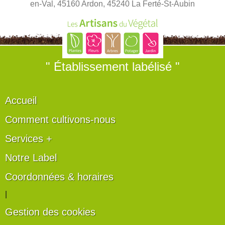
en-Val, 45160 Ardon, 45240 La Ferté-St-Aubin
" Établissement labélisé "
Accueil
Comment cultivons-nous
Services +
Notre Label
Coordonnées & horaires
|
Gestion des cookies