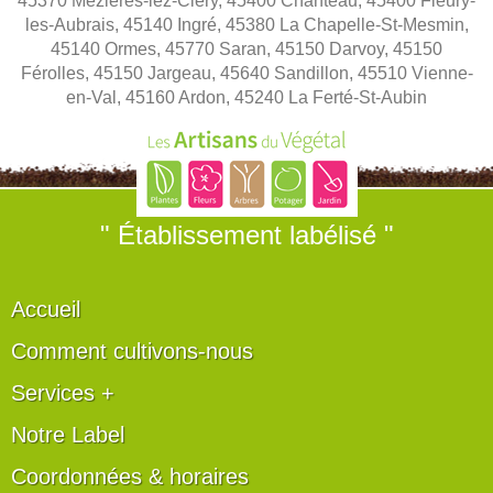
45370 Mézières-lez-Cléry, 45400 Chanteau, 45400 Fleury-
les-Aubrais, 45140 Ingré, 45380 La Chapelle-St-Mesmin,
45140 Ormes, 45770 Saran, 45150 Darvoy, 45150
Férolles, 45150 Jargeau, 45640 Sandillon, 45510 Vienne-
en-Val, 45160 Ardon, 45240 La Ferté-St-Aubin
" Établissement labélisé "
Accueil
Comment cultivons-nous
Services +
Notre Label
Coordonnées & horaires