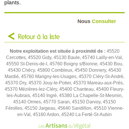
plants.
Nous
Consulter
Retour à la liste
Notre exploitation est située à proximité de :
45520
Cercottes, 45520 Gidy, 45130 Baule, 45740 Lailly-en-Val,
45550 St-Denis-de-l, 45760 Boigny s/Bionne, 45430 Bou,
45430 Chécy, 45800 Combleux, 45450 Donnery, 45430
Mardié, 45760 Marigny-les-Usages, 45370 Cléry-St-André,
45370 Dry, 45370 Jouy-le-Potier, 45370 Mareau-aux-Prés,
45370 Mézières-lez-Cléry, 45400 Chanteau, 45400 Fleury-
les-Aubrais, 45140 Ingré, 45380 La Chapelle-St-Mesmin,
45140 Ormes, 45770 Saran, 45150 Darvoy, 45150
Férolles, 45150 Jargeau, 45640 Sandillon, 45510 Vienne-
en-Val, 45160 Ardon, 45240 La Ferté-St-Aubin