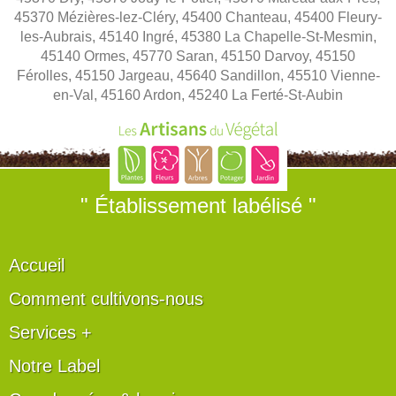
45370 Mézières-lez-Cléry, 45400 Chanteau, 45400 Fleury-
les-Aubrais, 45140 Ingré, 45380 La Chapelle-St-Mesmin,
45140 Ormes, 45770 Saran, 45150 Darvoy, 45150
Férolles, 45150 Jargeau, 45640 Sandillon, 45510 Vienne-
en-Val, 45160 Ardon, 45240 La Ferté-St-Aubin
" Établissement labélisé "
Accueil
Comment cultivons-nous
Services +
Notre Label