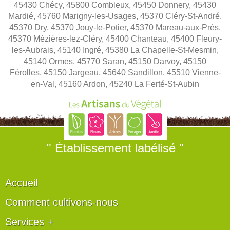
45430 Chécy, 45800 Combleux, 45450 Donnery, 45430
Mardié, 45760 Marigny-les-Usages, 45370 Cléry-St-André,
45370 Dry, 45370 Jouy-le-Potier, 45370 Mareau-aux-Prés,
45370 Mézières-lez-Cléry, 45400 Chanteau, 45400 Fleury-
les-Aubrais, 45140 Ingré, 45380 La Chapelle-St-Mesmin,
45140 Ormes, 45770 Saran, 45150 Darvoy, 45150
Férolles, 45150 Jargeau, 45640 Sandillon, 45510 Vienne-
en-Val, 45160 Ardon, 45240 La Ferté-St-Aubin
" Établissement labélisé "
Accueil
Comment cultivons-nous
Services +