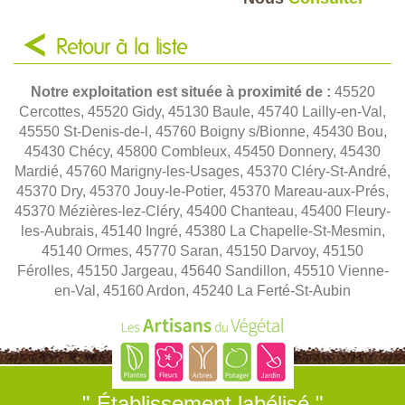
Retour à la liste
Notre exploitation est située à proximité de :
45520
Cercottes, 45520 Gidy, 45130 Baule, 45740 Lailly-en-Val,
45550 St-Denis-de-l, 45760 Boigny s/Bionne, 45430 Bou,
45430 Chécy, 45800 Combleux, 45450 Donnery, 45430
Mardié, 45760 Marigny-les-Usages, 45370 Cléry-St-André,
45370 Dry, 45370 Jouy-le-Potier, 45370 Mareau-aux-Prés,
45370 Mézières-lez-Cléry, 45400 Chanteau, 45400 Fleury-
les-Aubrais, 45140 Ingré, 45380 La Chapelle-St-Mesmin,
45140 Ormes, 45770 Saran, 45150 Darvoy, 45150
Férolles, 45150 Jargeau, 45640 Sandillon, 45510 Vienne-
en-Val, 45160 Ardon, 45240 La Ferté-St-Aubin
" Établissement labélisé "