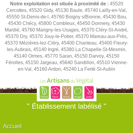
Notre exploitation est située à proximité de :
45520
Cercottes, 45520 Gidy, 45130 Baule, 45740 Lailly-en-Val,
45550 St-Denis-de-l, 45760 Boigny s/Bionne, 45430 Bou,
45430 Chécy, 45800 Combleux, 45450 Donnery, 45430
Mardié, 45760 Marigny-les-Usages, 45370 Cléry-St-André,
45370 Dry, 45370 Jouy-le-Potier, 45370 Mareau-aux-Prés,
45370 Mézières-lez-Cléry, 45400 Chanteau, 45400 Fleury-
les-Aubrais, 45140 Ingré, 45380 La Chapelle-St-Mesmin,
45140 Ormes, 45770 Saran, 45150 Darvoy, 45150
Férolles, 45150 Jargeau, 45640 Sandillon, 45510 Vienne-
en-Val, 45160 Ardon, 45240 La Ferté-St-Aubin
" Établissement labélisé "
Accueil