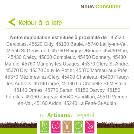
Nous
Consulter
Retour à la liste
Notre exploitation est située à proximité de :
45520
Cercottes, 45520 Gidy, 45130 Baule, 45740 Lailly-en-Val,
45550 St-Denis-de-l, 45760 Boigny s/Bionne, 45430 Bou,
45430 Chécy, 45800 Combleux, 45450 Donnery, 45430
Mardié, 45760 Marigny-les-Usages, 45370 Cléry-St-André,
45370 Dry, 45370 Jouy-le-Potier, 45370 Mareau-aux-Prés,
45370 Mézières-lez-Cléry, 45400 Chanteau, 45400 Fleury-
les-Aubrais, 45140 Ingré, 45380 La Chapelle-St-Mesmin,
45140 Ormes, 45770 Saran, 45150 Darvoy, 45150
Férolles, 45150 Jargeau, 45640 Sandillon, 45510 Vienne-
en-Val, 45160 Ardon, 45240 La Ferté-St-Aubin