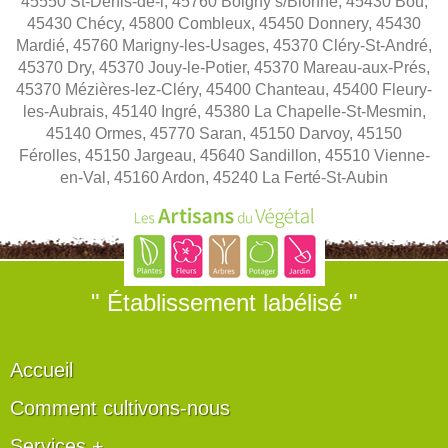
45550 St-Denis-de-l, 45760 Boigny s/Bionne, 45430 Bou,
45430 Chécy, 45800 Combleux, 45450 Donnery, 45430
Mardié, 45760 Marigny-les-Usages, 45370 Cléry-St-André,
45370 Dry, 45370 Jouy-le-Potier, 45370 Mareau-aux-Prés,
45370 Mézières-lez-Cléry, 45400 Chanteau, 45400 Fleury-
les-Aubrais, 45140 Ingré, 45380 La Chapelle-St-Mesmin,
45140 Ormes, 45770 Saran, 45150 Darvoy, 45150
Férolles, 45150 Jargeau, 45640 Sandillon, 45510 Vienne-
en-Val, 45160 Ardon, 45240 La Ferté-St-Aubin
" Établissement labélisé "
Accueil
Comment cultivons-nous
Services +