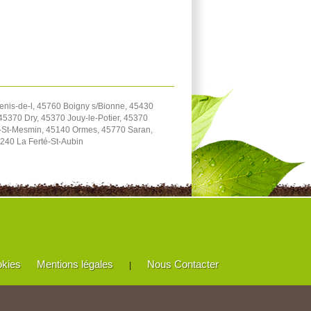
enis-de-l, 45760 Boigny s/Bionne, 45430
5370 Dry, 45370 Jouy-le-Potier, 45370
e-St-Mesmin, 45140 Ormes, 45770 Saran,
240 La Ferté-St-Aubin
okies
Mentions légales
Nous Contacter
|