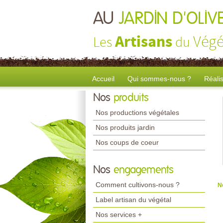
AU
JARDIN D'OLIV
Artisans
Végé
Les
du
Accueil
Qui sommes-nous ?
Réali
Nos
produits
Nos productions végétales
Nos produits jardin
Nos coups de coeur
Nos
engagements
Comment cultivons-nous ?
N
Label artisan du végétal
Nos services +