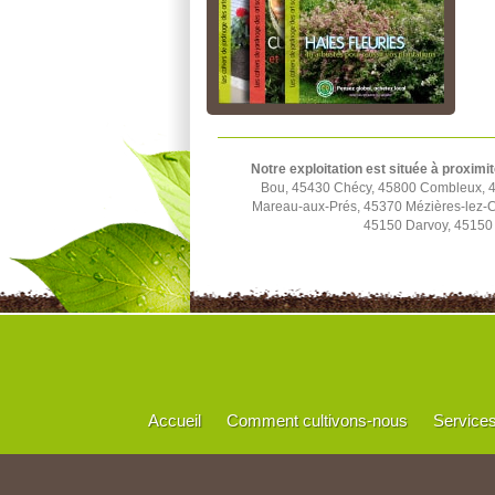
Notre exploitation est située à proximit
Bou, 45430 Chécy, 45800 Combleux, 45
Mareau-aux-Prés, 45370 Mézières-lez-C
45150 Darvoy, 45150 
Accueil
Comment cultivons-nous
Service