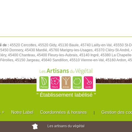
é de :
45520 Cercottes, 45520 Gidy, 45130 Baule, 45740 Lailly-en-Val, 45550 St-D
450 Donnery, 45430 Mardié, 45760 Marigny-les-Usages, 45370 Cléry-St-André, 4
léry, 45400 Chanteau, 45400 Fleury-les-Aubrais, 45140 Ingré, 45380 La Chapell
Férolles, 45150 Jargeau, 45640 Sandillon, 45510 Vienne-en-Val, 45160 Ardon, 45
" Établissement labélisé "
s +
Notre Label
Coordonnées & horaires
Gestion des co
|
Les artisans du végétal