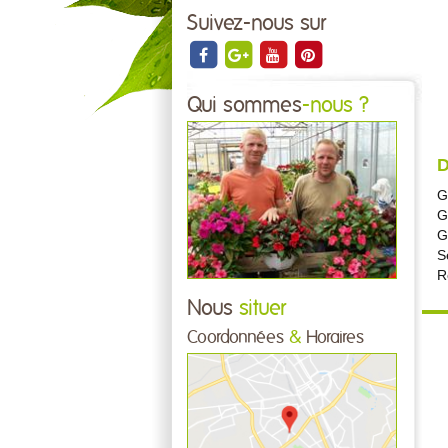
Suivez-nous sur
Qui sommes
-nous ?
D
G
G
G
Se
R
Nous
situer
Coordonnées
&
Horaires