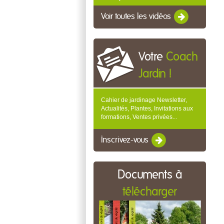
Voir toutes les vidéos
Votre
Coach
Jardin !
Cahier de jardinage Newsletter,
Actualités, Plantes, Invitations aux
formations, Ventes privées...
Inscrivez-vous
Documents à
télécharger