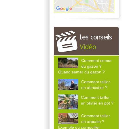
Les conseils
Vidéo
Comment semer
du gazon ?
Quand semer du gazon ?
Comment tailler
un abricotier ?
Comment tailler
un olivier en pot ?
Comment tailler
un arbuste ?
Exemple du cornouiller