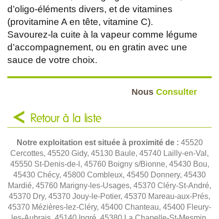
d’oligo-éléments divers, et de vitamines
(provitamine A en tête, vitamine C).
Savourez-la cuite à la vapeur comme légume
d’accompagnement, ou en gratin avec une
sauce de votre choix.
Nous
Consulter
Retour à la liste
Notre exploitation est située à proximité de :
45520
Cercottes, 45520 Gidy, 45130 Baule, 45740 Lailly-en-Val,
45550 St-Denis-de-l, 45760 Boigny s/Bionne, 45430 Bou,
45430 Chécy, 45800 Combleux, 45450 Donnery, 45430
Mardié, 45760 Marigny-les-Usages, 45370 Cléry-St-André,
45370 Dry, 45370 Jouy-le-Potier, 45370 Mareau-aux-Prés,
45370 Mézières-lez-Cléry, 45400 Chanteau, 45400 Fleury-
les-Aubrais, 45140 Ingré, 45380 La Chapelle-St-Mesmin,